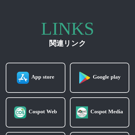
LINKS
関連リンク
App store
Google play
Cospot Web
Cospot Media