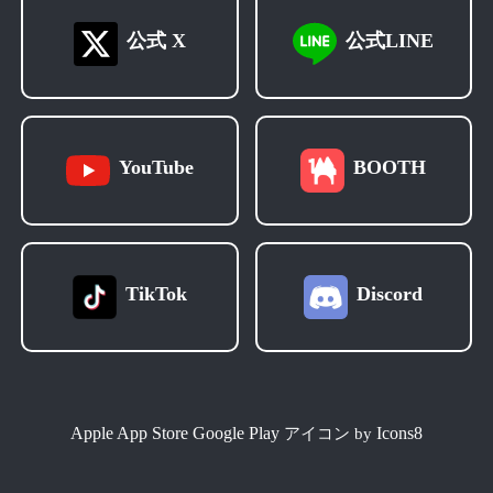
公式 X
公式LINE
YouTube
BOOTH
TikTok
Discord
Apple App Store
Google Play
Icons8
アイコン by